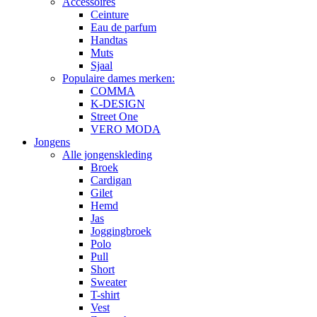
Accessoires
Ceinture
Eau de parfum
Handtas
Muts
Sjaal
Populaire dames merken:
COMMA
K-DESIGN
Street One
VERO MODA
Jongens
Alle jongenskleding
Broek
Cardigan
Gilet
Hemd
Jas
Joggingbroek
Polo
Pull
Short
Sweater
T-shirt
Vest