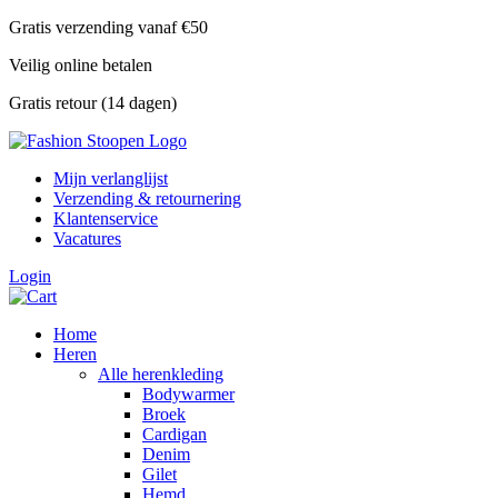
Skip
Gratis verzending vanaf €50
to
Veilig online betalen
content
Gratis retour (14 dagen)
Mijn verlanglijst
Verzending & retournering
Klantenservice
Vacatures
Login
Home
Heren
Alle herenkleding
Bodywarmer
Broek
Cardigan
Denim
Gilet
Hemd