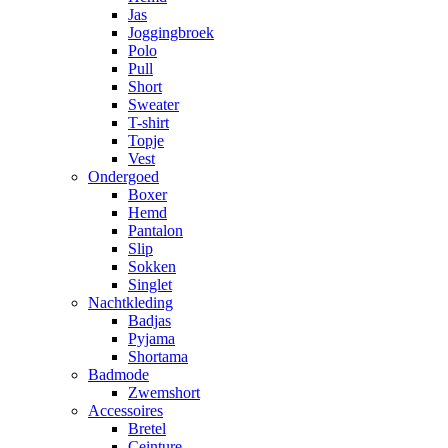
Jas
Joggingbroek
Polo
Pull
Short
Sweater
T-shirt
Topje
Vest
Ondergoed
Boxer
Hemd
Pantalon
Slip
Sokken
Singlet
Nachtkleding
Badjas
Pyjama
Shortama
Badmode
Zwemshort
Accessoires
Bretel
Ceinture