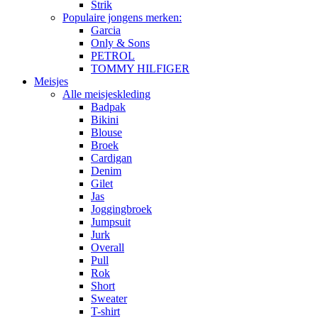
Strik
Populaire jongens merken:
Garcia
Only & Sons
PETROL
TOMMY HILFIGER
Meisjes
Alle meisjeskleding
Badpak
Bikini
Blouse
Broek
Cardigan
Denim
Gilet
Jas
Joggingbroek
Jumpsuit
Jurk
Overall
Pull
Rok
Short
Sweater
T-shirt