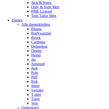
Jack & Jones
Only & Sons Men
PME Legend
Tom Tailor Men
Dames
Alle dameskleding
Blouse
Bodywarmer
Broek
Cardigan
Debardeur
Denim
Hemd
Jas
Jumpsuit
Jurk
Polo
Pull
Rok
Short
Sweater
T-shirt
Topje
Vest
Ondergoed