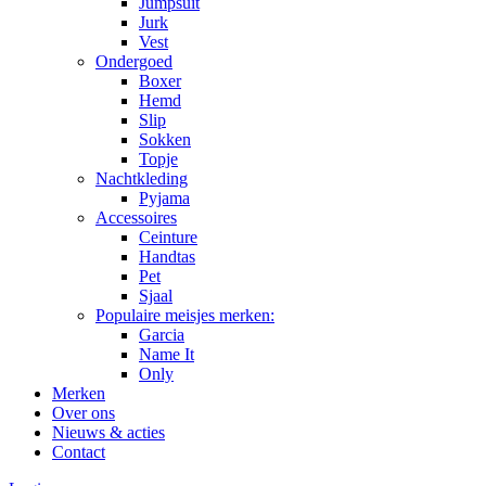
Jumpsuit
Jurk
Vest
Ondergoed
Boxer
Hemd
Slip
Sokken
Topje
Nachtkleding
Pyjama
Accessoires
Ceinture
Handtas
Pet
Sjaal
Populaire meisjes merken:
Garcia
Name It
Only
Merken
Over ons
Nieuws & acties
Contact