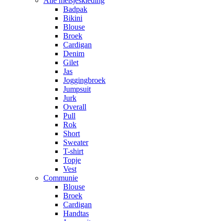
Alle meisjeskleding
Badpak
Bikini
Blouse
Broek
Cardigan
Denim
Gilet
Jas
Joggingbroek
Jumpsuit
Jurk
Overall
Pull
Rok
Short
Sweater
T-shirt
Topje
Vest
Communie
Blouse
Broek
Cardigan
Handtas