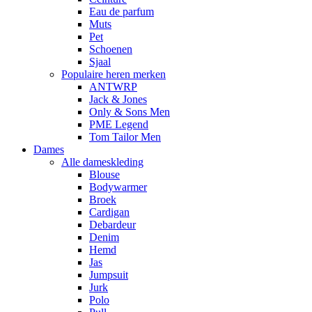
Eau de parfum
Muts
Pet
Schoenen
Sjaal
Populaire heren merken
ANTWRP
Jack & Jones
Only & Sons Men
PME Legend
Tom Tailor Men
Dames
Alle dameskleding
Blouse
Bodywarmer
Broek
Cardigan
Debardeur
Denim
Hemd
Jas
Jumpsuit
Jurk
Polo