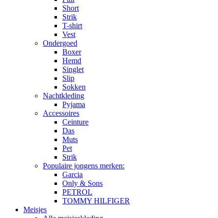
Short
Strik
T-shirt
Vest
Ondergoed
Boxer
Hemd
Singlet
Slip
Sokken
Nachtkleding
Pyjama
Accessoires
Ceinture
Das
Muts
Pet
Strik
Populaire jongens merken:
Garcia
Only & Sons
PETROL
TOMMY HILFIGER
Meisjes