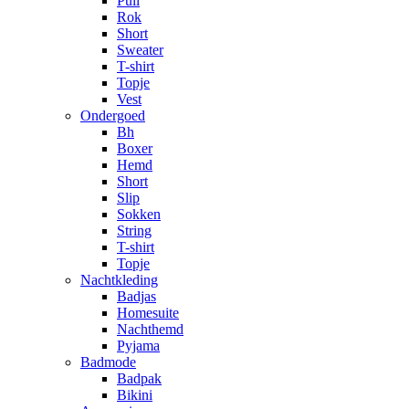
Pull
Rok
Short
Sweater
T-shirt
Topje
Vest
Ondergoed
Bh
Boxer
Hemd
Short
Slip
Sokken
String
T-shirt
Topje
Nachtkleding
Badjas
Homesuite
Nachthemd
Pyjama
Badmode
Badpak
Bikini