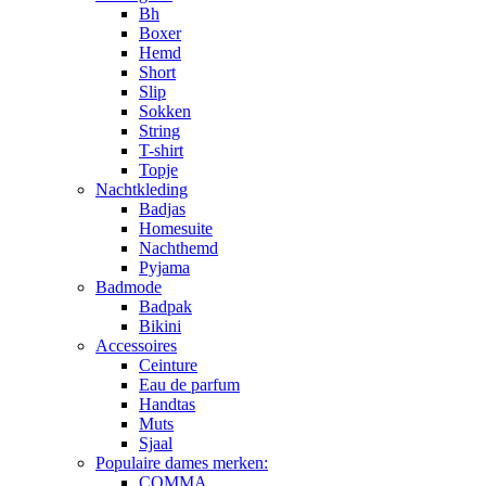
Bh
Boxer
Hemd
Short
Slip
Sokken
String
T-shirt
Topje
Nachtkleding
Badjas
Homesuite
Nachthemd
Pyjama
Badmode
Badpak
Bikini
Accessoires
Ceinture
Eau de parfum
Handtas
Muts
Sjaal
Populaire dames merken:
COMMA