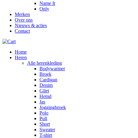
Name It
Only
Merken
Over ons
Nieuws & acties
Contact
Home
Heren
Alle herenkleding
Bodywarmer
Broek
Cardigan
Denim
Gilet
Hemd
Jas
Joggingbroek
Polo
Pull
Short
Sweater
T-shirt