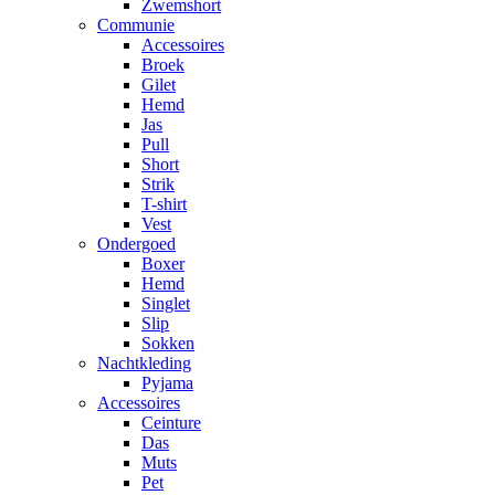
Zwemshort
Communie
Accessoires
Broek
Gilet
Hemd
Jas
Pull
Short
Strik
T-shirt
Vest
Ondergoed
Boxer
Hemd
Singlet
Slip
Sokken
Nachtkleding
Pyjama
Accessoires
Ceinture
Das
Muts
Pet