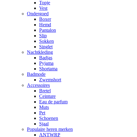
Topje
Vest
Ondergoed
Boxer
Hemd
Pantalon
Slip
Sokken
Singlet
Nachtkleding
Badjas
Pyjama
Shortama
Badmode
Zwemshort
Accessoires
Bretel
Ceinture
Eau de parfum
Muts
Pet
Schoenen
Sjaal
Populaire heren merken
ANTWRP