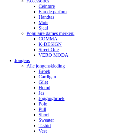
Accessoires
Ceinture
Eau de parfum
Handtas
Muts
Sjaal
Populaire dames merken:
COMMA
K-DESIGN
Street One
VERO MODA
Jongens
Alle jongenskleding
Broek
Cardigan
Gilet
Hemd
Jas
Joggingbroek
Polo
Pull
Short
Sweater
T-shirt
Vest