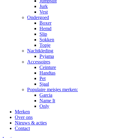
Jumpsuit
Jurk
Vest
Ondergoed
Boxer
Hemd
Slip
Sokken
Topje
Nachtkleding
Pyjama
Accessoires
Ceinture
Handtas
Pet
Sjaal
Populaire meisjes merken:
Garcia
Name It
Only
Merken
Over ons
Nieuws & acties
Contact