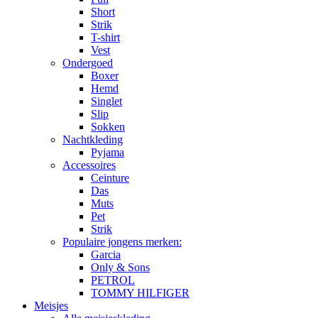
Short
Strik
T-shirt
Vest
Ondergoed
Boxer
Hemd
Singlet
Slip
Sokken
Nachtkleding
Pyjama
Accessoires
Ceinture
Das
Muts
Pet
Strik
Populaire jongens merken:
Garcia
Only & Sons
PETROL
TOMMY HILFIGER
Meisjes