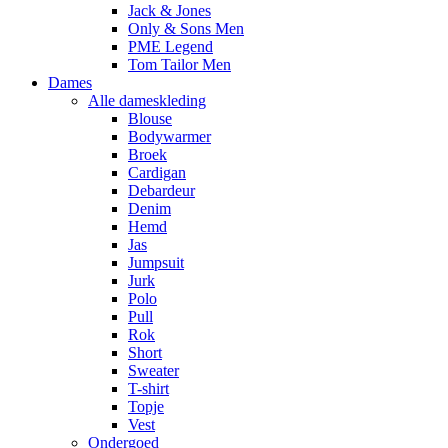
Jack & Jones
Only & Sons Men
PME Legend
Tom Tailor Men
Dames
Alle dameskleding
Blouse
Bodywarmer
Broek
Cardigan
Debardeur
Denim
Hemd
Jas
Jumpsuit
Jurk
Polo
Pull
Rok
Short
Sweater
T-shirt
Topje
Vest
Ondergoed