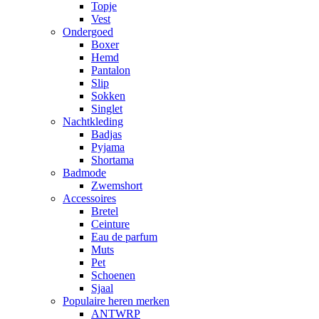
Topje
Vest
Ondergoed
Boxer
Hemd
Pantalon
Slip
Sokken
Singlet
Nachtkleding
Badjas
Pyjama
Shortama
Badmode
Zwemshort
Accessoires
Bretel
Ceinture
Eau de parfum
Muts
Pet
Schoenen
Sjaal
Populaire heren merken
ANTWRP