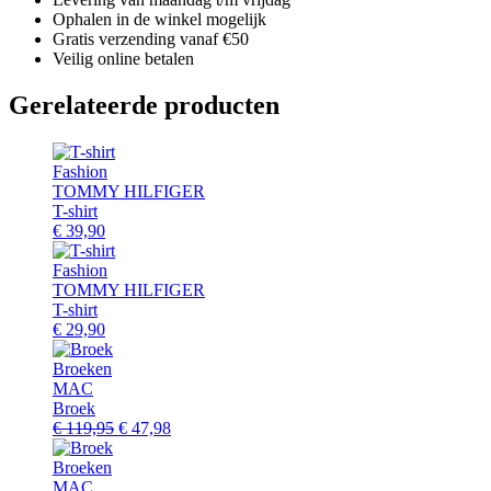
Ophalen in de winkel mogelijk
Gratis verzending vanaf €50
Veilig online betalen
Gerelateerde producten
Fashion
TOMMY HILFIGER
T-shirt
€
39,90
Fashion
TOMMY HILFIGER
T-shirt
€
29,90
Broeken
MAC
Broek
Oorspronkelijke
Huidige
€
119,95
€
47,98
prijs
prijs
was:
is:
Broeken
€ 119,95.
€ 47,98.
MAC