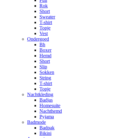
Pull
Rok
Short
Sweater
T-shirt
Topje
Vest
Ondergoed
Bh
Boxer
Hemd
Short
Slip
Sokken
String
T-shirt
Topje
Nachtkleding
Badjas
Homesuite
Nachthemd
Pyjama
Badmode
Badpak
Bikini