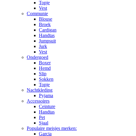
Topje
Vest
Communie
Blouse
Broek
Cardigan
Handtas
Jumpsuit
Jurk
Vest
Ondergoed
Boxer
Hemd
Slip
Sokken
Topje
Nachtkleding
Pyjama
Accessoires
Ceinture
Handtas
Pet
Sjaal
Populaire meisjes merken:
Garcia