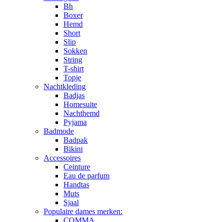
Bh
Boxer
Hemd
Short
Slip
Sokken
String
T-shirt
Topje
Nachtkleding
Badjas
Homesuite
Nachthemd
Pyjama
Badmode
Badpak
Bikini
Accessoires
Ceinture
Eau de parfum
Handtas
Muts
Sjaal
Populaire dames merken:
COMMA