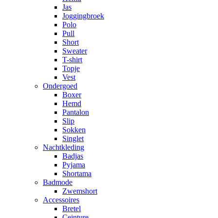
Jas
Joggingbroek
Polo
Pull
Short
Sweater
T-shirt
Topje
Vest
Ondergoed
Boxer
Hemd
Pantalon
Slip
Sokken
Singlet
Nachtkleding
Badjas
Pyjama
Shortama
Badmode
Zwemshort
Accessoires
Bretel
Ceinture