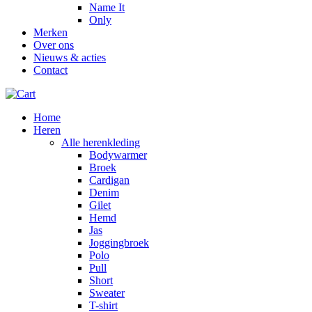
Name It
Only
Merken
Over ons
Nieuws & acties
Contact
Home
Heren
Alle herenkleding
Bodywarmer
Broek
Cardigan
Denim
Gilet
Hemd
Jas
Joggingbroek
Polo
Pull
Short
Sweater
T-shirt