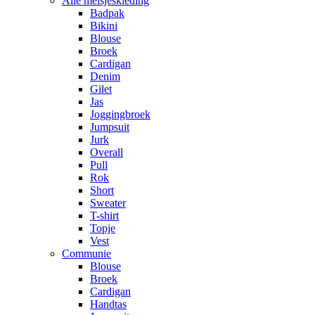
Alle meisjeskleding
Badpak
Bikini
Blouse
Broek
Cardigan
Denim
Gilet
Jas
Joggingbroek
Jumpsuit
Jurk
Overall
Pull
Rok
Short
Sweater
T-shirt
Topje
Vest
Communie
Blouse
Broek
Cardigan
Handtas