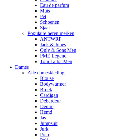
Eau de parfum
Muts
Pet
Schoenen
Sjaal
Populaire heren merken
ANTWRP
Jack & Jones
Only & Sons Men
PME Legend
Tom Tailor Men
Dames
Alle dameskleding
Blouse
Bodywarmer
Broek
Cardigan
Debardeur
Denim
Hemd
Jas
Jumpsuit
Jurk
Polo