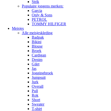
Strik
Populaire jongens merken:
Garcia
Only & Sons
PETROL
TOMMY HILFIGER
Meisjes
Alle meisjeskleding
Badpak
Bikini
Blouse
Broek
Cardigan
Denim
Gilet
Jas
Joggingbroek
Jumpsuit
Jurk
Overall
Pull
Rok
Short
Sweater
T-shirt