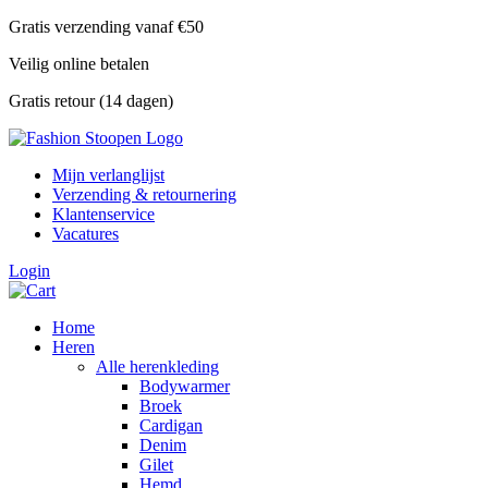
Skip
Gratis verzending vanaf €50
to
Veilig online betalen
content
Gratis retour (14 dagen)
Mijn verlanglijst
Verzending & retournering
Klantenservice
Vacatures
Login
Home
Heren
Alle herenkleding
Bodywarmer
Broek
Cardigan
Denim
Gilet
Hemd