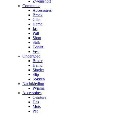
Zwemshort
Communie
Accessoires
Broek
Gilet
Hemd
Jas
Pull
Short
Strik
T-shirt
Vest
Ondergoed
Boxer
Hemd
Singlet
Slip
Sokken
Nachtkleding
Pyjama
Accessoires
Ceinture
Das
Muts
Pet