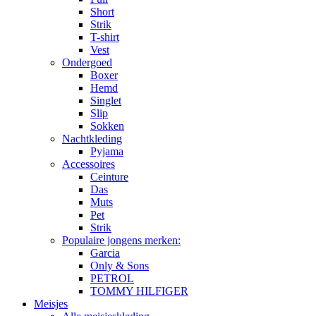
Short
Strik
T-shirt
Vest
Ondergoed
Boxer
Hemd
Singlet
Slip
Sokken
Nachtkleding
Pyjama
Accessoires
Ceinture
Das
Muts
Pet
Strik
Populaire jongens merken:
Garcia
Only & Sons
PETROL
TOMMY HILFIGER
Meisjes