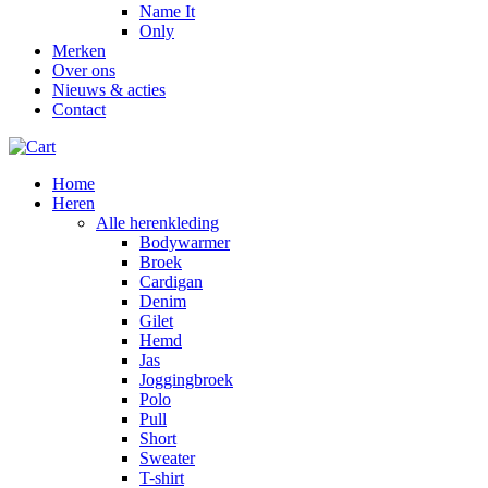
Name It
Only
Merken
Over ons
Nieuws & acties
Contact
Home
Heren
Alle herenkleding
Bodywarmer
Broek
Cardigan
Denim
Gilet
Hemd
Jas
Joggingbroek
Polo
Pull
Short
Sweater
T-shirt