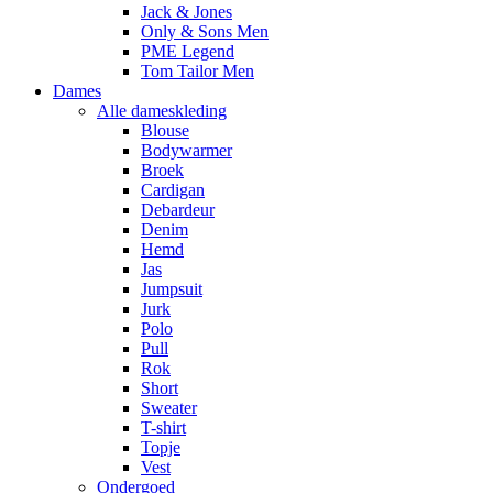
Jack & Jones
Only & Sons Men
PME Legend
Tom Tailor Men
Dames
Alle dameskleding
Blouse
Bodywarmer
Broek
Cardigan
Debardeur
Denim
Hemd
Jas
Jumpsuit
Jurk
Polo
Pull
Rok
Short
Sweater
T-shirt
Topje
Vest
Ondergoed