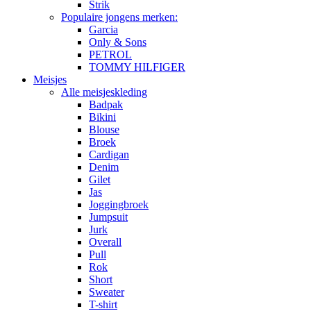
Strik
Populaire jongens merken:
Garcia
Only & Sons
PETROL
TOMMY HILFIGER
Meisjes
Alle meisjeskleding
Badpak
Bikini
Blouse
Broek
Cardigan
Denim
Gilet
Jas
Joggingbroek
Jumpsuit
Jurk
Overall
Pull
Rok
Short
Sweater
T-shirt