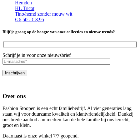
Hemden
HL Tricot
Tino/hemd zonder mouw wit
Prijsklasse:
€
6,50
-
€
8,95
€ 6,50
tot
Blijf je graag op de hoogte van onze collecties en nieuwe trends?
€ 8,95
Schrijf je in voor onze nieuwsbrief
Over ons
Fashion Stoopen is een echt familiebedrijf. Al vier generaties lang
staan wij voor duurzame kwaliteit en klantvriendelijkheid. Dankzij
ons brede aanbod aan merken kan de hele familie bij ons terecht,
groot en klein.
Daarnaast is onze winkel 7/7 geopend.