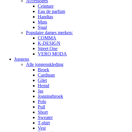
Accessoires
Ceinture
Eau de parfum
Handtas
Muts
Sjaal
Populaire dames merken:
COMMA
K-DESIGN
Street One
VERO MODA
Jongens
Alle jongenskleding
Broek
Cardigan
Gilet
Hemd
Jas
Joggingbroek
Polo
Pull
Short
Sweater
T-shirt
Vest