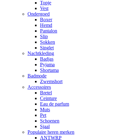
Topje
Vest
Ondergoed
Boxer
Hemd
Pantalon
Slip
Sokken
Singlet
Nachtkleding
Badjas
Pyjama
Shortama
Badmode
Zwemshort
Accessoires
Bretel
Ceinture
Eau de parfum
Muts
Pet
Schoenen
Sjaal
Populaire heren merken
ANTWRP