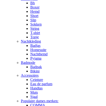
Bh
Boxer
Hemd
Short
Slip
Sokken
String
T-shirt
Topje
Nachtkleding
Badjas
Homesuite
Nachthemd
Pyjama
Badmode
Badpak
Bikini
Accessoires
Ceinture
Eau de parfum
Handtas
Muts
Sjaal
Populaire dames merken:
COMMA