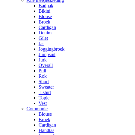
Alle meisjeskleding
Badpak
Bikini
Blouse
Broek
Cardigan
Denim
Gilet
Jas
Joggingbroek
Jumpsuit
Jurk
Overall
Pull
Rok
Short
Sweater
T-shirt
Topje
Vest
Communie
Blouse
Broek
Cardigan
Handtas