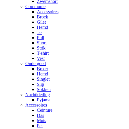
Zwemshort
Communie
Accessoires
Broek
Gilet
Hemd
Jas
Pull
Short
Strik
T-shirt
Vest
Ondergoed
Boxer
Hemd
Singlet
Slip
Sokken
Nachtkleding
Pyjama
Accessoires
Ceinture
Das
Muts
Pet