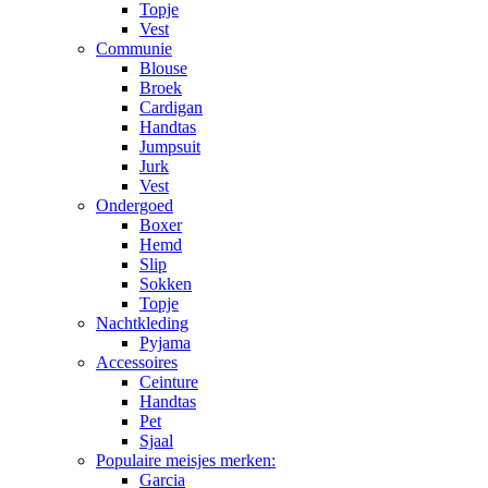
Topje
Vest
Communie
Blouse
Broek
Cardigan
Handtas
Jumpsuit
Jurk
Vest
Ondergoed
Boxer
Hemd
Slip
Sokken
Topje
Nachtkleding
Pyjama
Accessoires
Ceinture
Handtas
Pet
Sjaal
Populaire meisjes merken:
Garcia