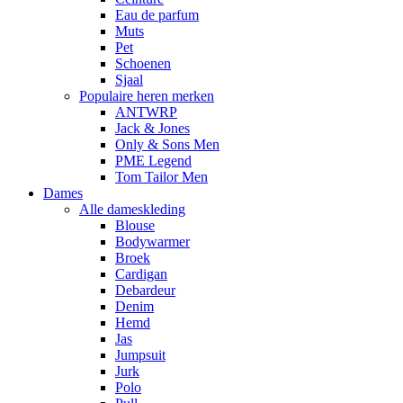
Eau de parfum
Muts
Pet
Schoenen
Sjaal
Populaire heren merken
ANTWRP
Jack & Jones
Only & Sons Men
PME Legend
Tom Tailor Men
Dames
Alle dameskleding
Blouse
Bodywarmer
Broek
Cardigan
Debardeur
Denim
Hemd
Jas
Jumpsuit
Jurk
Polo