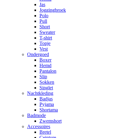
Jas
Joggingbroek
Polo
Pull
Short
Sweater
T-shirt
Topje
Vest
Ondergoed
Boxer
Hemd
Pantalon
Slip
Sokken
Singlet
Nachtkleding
Badjas
Pyjama
Shortama
Badmode
Zwemshort
Accessoires
Bretel
Ceinture