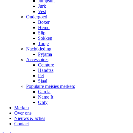
Jumpsuit
Jurk
Vest
Ondergoed
Boxer
Hemd
Slip
Sokken
Topje
Nachtkleding
Pyjama
Accessoires
Ceinture
Handtas
Pet
Sjaal
Populaire meisjes merken:
Garcia
Name It
Only
Merken
Over ons
Nieuws & acties
Contact