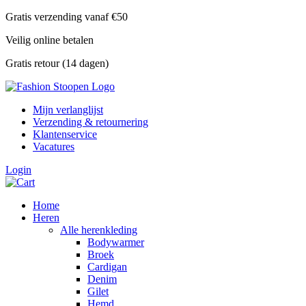
Skip
Gratis verzending vanaf €50
to
Veilig online betalen
content
Gratis retour (14 dagen)
Mijn verlanglijst
Verzending & retournering
Klantenservice
Vacatures
Login
Home
Heren
Alle herenkleding
Bodywarmer
Broek
Cardigan
Denim
Gilet
Hemd