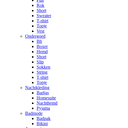
Pull
Rok
Short
Sweater
T-shirt
Topje
Vest
Ondergoed
Bh
Boxer
Hemd
Short
Slip
Sokken
String
T-shirt
Topje
Nachtkleding
Badjas
Homesuite
Nachthemd
Pyjama
Badmode
Badpak
Bikini